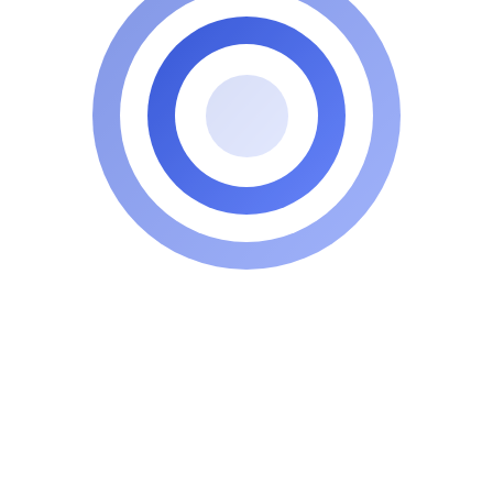
Samuel Schnelly
CEO
schnelly@scgp.sk